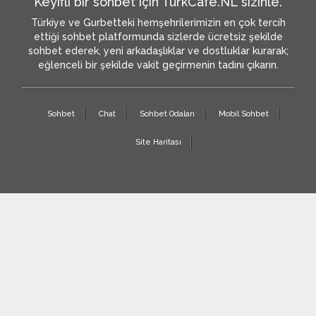
Keyifli bir sohbet için TurkCafe.NL sizinle.
Türkiye ve Gurbetteki hemşehrilerimizin en çok tercih
ettiği sohbet platformunda sizlerde ücretsiz şekilde
sohbet ederek, yeni arkadaşlıklar ve dostluklar kurarak;
eğlenceli bir şekilde vakit geçirmenin tadını çıkarın.
Sohbet
Chat
Sohbet Odaları
Mobil Sohbet
Site Haritası