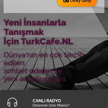
Okey Girişi
Yeni İnsanlarla
Tanışmak
İçin TurkCafe.NL
Dünya'nin en çok tercih
edilen
sohbet odaları ile
yeni arkadaşlıklara.
CANLI RADYO
Dinlemek İster Misiniz?