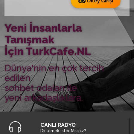
Okey Girişi
Yeni İnsanlarla
Tanışmak
İçin TurkCafe.NL
Dünya'nin en çok tercih
edilen
sohbet odaları ile
yeni arkadaşlıklara.
CANLI RADYO
Dinlemek İster Misiniz?